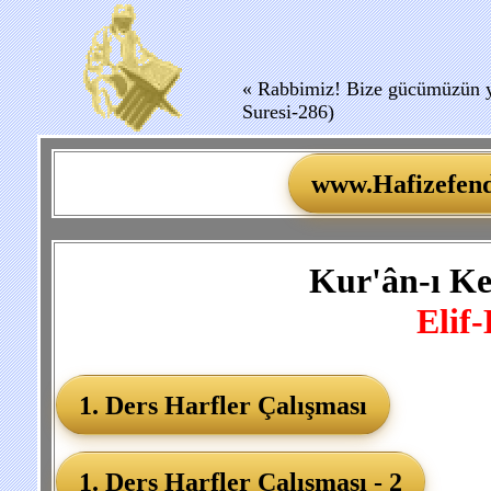
« Rabbimiz! Bize gücümüzün yet
Suresi-286)
www.Hafizefend
Kur'ân-ı K
Elif-
1. Ders Harfler Çalışması
1. Ders Harfler Çalışması - 2