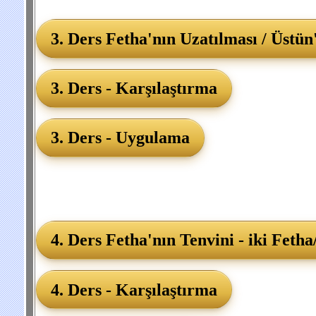
3. Ders Fetha'nın Uzatılması / Üstün
3. Ders - Karşılaştırma
3. Ders - Uygulama
4. Ders Fetha'nın Tenvini - iki Fetha
4. Ders - Karşılaştırma