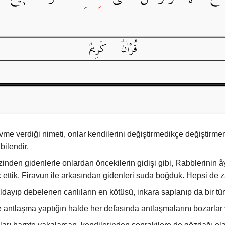
 kavme verdiği nimeti, onlar kendilerini değiştirmedikçe değiştir
bilendir.
izinden gidenlerle onlardan öncekilerin gidişi gibi, Rabblerinin ây
ettik. Firavun ile arkasından gidenleri suda boğduk. Hepsi de za
mıldayıp debelenen canlıların en kötüsü, inkara saplanıp da bir tü
yle antlaşma yaptığın halde her defasında antlaşmalarını bozarla