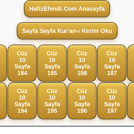
HafizEfendi.Com Anasayfa
Sayfa Sayfa Kur'an-ı Kerim Oku
Cüz
Cüz
Cüz
Cüz
10
10
10
10
a
Sayfa
Sayfa
Sayfa
Sayfa
184
185
186
187
Cüz
Cüz
Cüz
Cüz
10
10
10
10
a
Sayfa
Sayfa
Sayfa
Sayfa
194
195
196
197