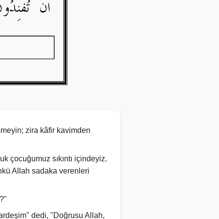
esmeyin; zira kâfir kavimden
oluk çocuğumuz sıkıntı içindeyiz.
ünkü Allah sadaka verenleri
z?"
ardeşim" dedi, "Doğrusu Allah,