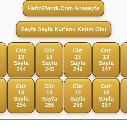
HafizEfendi.Com Anasayfa
Sayfa Sayfa Kur'an-ı Kerim Oku
Cüz
Cüz
Cüz
Cüz
13
13
13
13
a
Sayfa
Sayfa
Sayfa
Sayfa
244
245
246
247
Cüz
Cüz
Cüz
Cüz
13
13
13
13
a
Sayfa
Sayfa
Sayfa
Sayfa
254
255
256
257