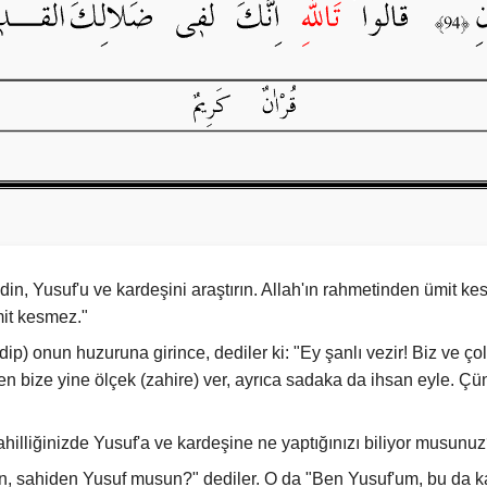
idin, Yusuf'u ve kardeşini araştırın. Allah'ın rahmetinden ümit k
mit kesmez."
idip) onun huzuruna girince, dediler ki: "Ey şanlı vezir! Biz ve ç
en bize yine ölçek (zahire) ver, ayrıca sadaka da ihsan eyle. Ç
cahilliğinizde Yusuf'a ve kardeşine ne yaptığınızı biliyor musunu
en, sahiden Yusuf musun?" dediler. O da "Ben Yusuf'um, bu da k