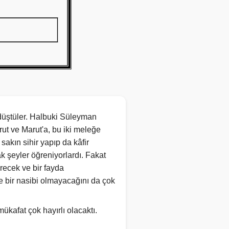
 düştüler. Halbuki Süleyman
Harut ve Marut'a, bu iki meleğe
 sakın sihir yapıp da kâfir
k şeyler öğreniyorlardı. Fakat
recek ve bir fayda
te bir nasibi olmayacağını da çok
ükafat çok hayırlı olacaktı.