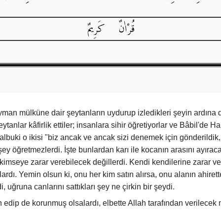
leyman mülküne dair şeytanların uydurup izledikleri şeyin ardına
eytanlar kâfirlik ettiler; insanlara sihir öğretiyorlar ve Bâbil'de 
 Halbuki o ikisi "biz ancak ve ancak sizi denemek için gönderildik,
 öğretmezlerdi. İşte bunlardan karı ile kocanın arasını ayıraca
kimseye zarar verebilecek değillerdi. Kendi kendilerine zarar ve
rdı. Yemin olsun ki, onu her kim satın alırsa, onu alanın ahiret
di, uğruna canlarını sattıkları şey ne çirkin bir şeydi.
n edip de korunmuş olsalardı, elbette Allah tarafından verilecek m