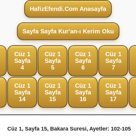
HafizEfendi.Com Anasayfa
Sayfa Sayfa Kur'an-ı Kerim Oku
Cüz 1
Cüz 1
Cüz 1
Cüz 1
Sayfa
Sayfa
Sayfa
Sayfa
4
5
6
7
Cüz 1
Cüz 1
Cüz 1
Cüz 1
Sayfa
Sayfa
Sayfa
Sayfa
14
15
16
17
Cüz 1, Sayfa 15, Bakara Suresi, Ayetler: 102-105