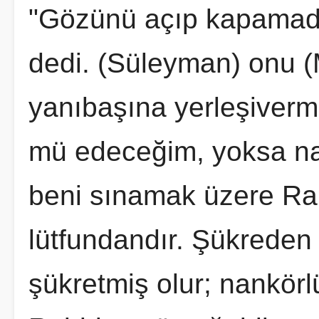
"Gözünü açıp kapamada
dedi. (Süleyman) onu (M
yanıbaşına yerleşiverm
mü edeceğim, yoksa n
beni sınamak üzere Rab
lütfundandır. Şükreden 
şükretmiş olur; nankörlü