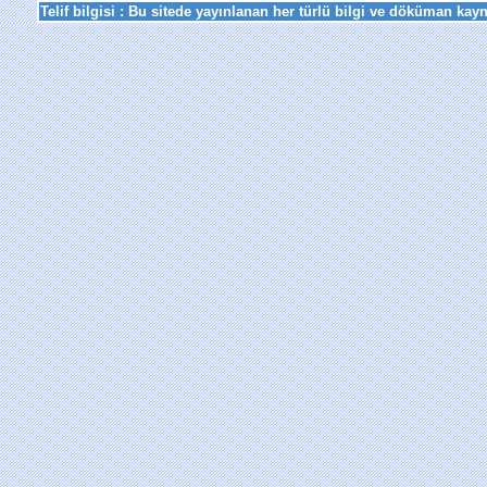
Telif bilgisi :
Bu sitede yayınlanan her türlü bilgi ve döküman kayn