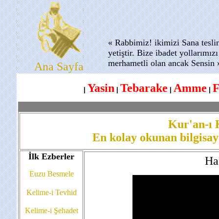
« Rabbimiz! ikimizi Sana tesl
yetiştir. Bize ibadet yollarımı
merhametli olan ancak Sensin 
Ana Sayfa
Yasin
Tebarake
Amme
F
|
|
|
|
Kur'an-ı
En kolay okunan bilgisay
İlk Ezberler
Ha
Euzu Besmele
Kelime-i Tevhid
Kelime-i Şehadet