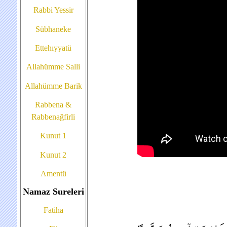
Rabbi Yessir
Sübhaneke
Ettehıyyatü
Allahümme Salli
Allahümme Barik
Rabbena &
Rabbenağfirli
Kunut 1
Kunut 2
Amentü
Namaz Sureleri
Fatiha