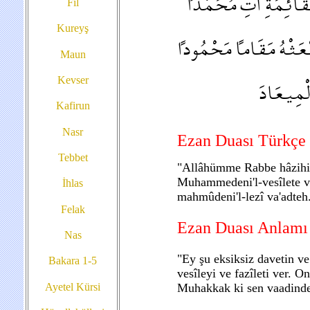
الْقَائِمَةِ آتِ مُحَمَّداً
Fil
Kureyş
ْعَثْهُ مَقَاماً مَحْمُوداً
Maun
لْمِيعَادَ
Kevser
Kafirun
Nasr
Ezan Duası Türkçe
Tebbet
"Allâhümme Rabbe hâzihi'd-
Muhammedeni'l-vesîlete ve
İhlas
mahmûdeni'l-lezî va'adteh.
Felak
Ezan Duası Anlamı
Nas
"Ey şu eksiksiz davetin 
Bakara 1-5
vesîleyi ve fazîleti ver. 
Ayetel Kürsi
Muhakkak ki sen vaadind